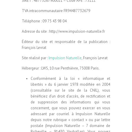
SIRET : 48773267900021 – Code APE : 7311Z
TVA intracommunautaire FR94487732679
Téléphone : 09 75 43 98 04
Adresse du site : http://www.impulsion-naturelle.fr
Éditeur du site et responsable de la publication :
François Levrat
Site réalisé par :
Impulsion Naturelle
, François Levrat
Hébergeur : LWS, 10 rue Penthièvre, 75008 Paris.
Conformément à la loi « informatique et
libertés » du 6 janvier 1978 modifiée en 2004
(consultable sur le site de la CNIL), vous
bénéficiez d’un droit d’accès, de rectification et
de suppression des informations qui vous
concernent, que vous pouvez exercer en vous
adressant par courriel à Impulsion Naturelle
depuis notre rubrique « contact » ou par lettre
postale (Impulsion Naturelle – 7 domaine de
Richeville – 91430 Vauhallan). Vous pouvez